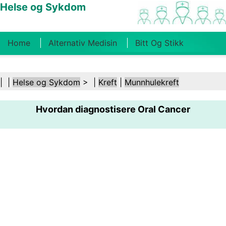
Helse og Sykdom
Home
Alternativ Medisin
Bitt Og Stikk
Kreft
Tilstander Og Behandlinger
Tannhelse
| |
Helse og Sykdom
> |
Kreft
|
Munnhulekreft
Kosthold Og Ernæring
Familiehelse
Hvordan diagnostisere Oral Cancer
Helsebransjen
Psykisk Helse
Folkehelse Og
Sikkerhet
Kirurgi Og Prosedyrer
Helse