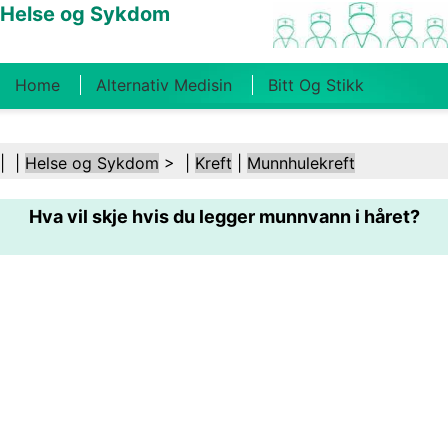
Helse og Sykdom
Home
Alternativ Medisin
Bitt Og Stikk
Kreft
Tilstander Og Behandlinger
Tannhelse
| |
Helse og Sykdom
> |
Kreft
|
Munnhulekreft
Kosthold Og Ernæring
Familiehelse
Hva vil skje hvis du legger munnvann i håret?
Helsebransjen
Psykisk Helse
Folkehelse Og
Sikkerhet
Kirurgi Og Prosedyrer
Helse