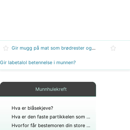
Gir mugg på mat som brødrester og gelé deg kreft?
Gir labetalol betennelse i munnen?
Munnhulekreft
Hva er blåsekjeve?
Hva er den faste partikkelen som noen ganger kommer ut fra munn eller svelg og lukter virkelig vondt?
Hvorfor får bestemoren din store blodpropper ut av nesen hennes?