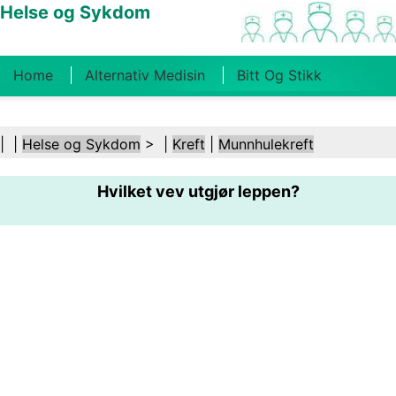
Helse og Sykdom
Home
Alternativ Medisin
Bitt Og Stikk
Kreft
Tilstander Og Behandlinger
Tannhelse
| |
Helse og Sykdom
> |
Kreft
|
Munnhulekreft
Kosthold Og Ernæring
Familiehelse
Hvilket vev utgjør leppen?
Helsebransjen
Psykisk Helse
Folkehelse Og
Sikkerhet
Kirurgi Og Prosedyrer
Helse