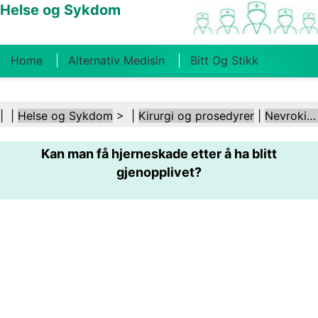
Helse og Sykdom
Home
Alternativ Medisin
Bitt Og Stikk
Kreft
Tilstander Og Behandlinger
Tannhelse
| |
Helse og Sykdom
> |
Kirurgi og prosedyrer
|
Nevrokirurgi
Kosthold Og Ernæring
Familiehelse
Kan man få hjerneskade etter å ha blitt
Helsebransjen
Psykisk Helse
Folkehelse Og
gjenopplivet?
Sikkerhet
Kirurgi Og Prosedyrer
Helse