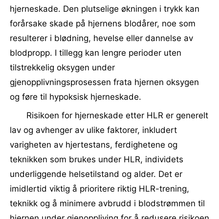
hjerneskade. Den plutselige økningen i trykk kan
forårsake skade på hjernens blodårer, noe som
resulterer i blødning, hevelse eller dannelse av
blodpropp. I tillegg kan lengre perioder uten
tilstrekkelig oksygen under
gjenopplivningsprosessen frata hjernen oksygen
og føre til hypoksisk hjerneskade.
Risikoen for hjerneskade etter HLR er generelt
lav og avhenger av ulike faktorer, inkludert
varigheten av hjertestans, ferdighetene og
teknikken som brukes under HLR, individets
underliggende helsetilstand og alder. Det er
imidlertid viktig å prioritere riktig HLR-trening,
teknikk og å minimere avbrudd i blodstrømmen til
hjernen under gjenoppliving for å redusere risikoen