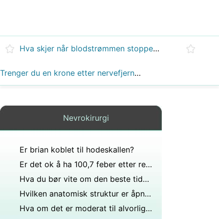
Hva skjer når blodstrømmen stopper til hjernen i 5 sekunder?
Trenger du en krone etter nervefjerning?
Nevrokirurgi
Er brian koblet til hodeskallen?
Er det ok å ha 100,7 feber etter rekonstruksjonsoperasjon?
Hva du bør vite om den beste tiden Få en epidural
Hvilken anatomisk struktur er åpningen som lar ryggmargen passere fra resten av hjernen?
Hva om det er moderat til alvorlig ryggmargsstenose?