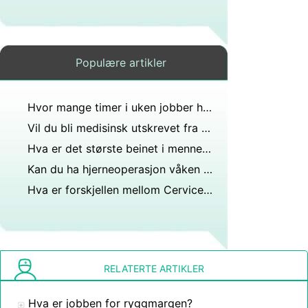
Populære artikler
Hvor mange timer i uken jobber hjernekirurger?
Vil du bli medisinsk utskrevet fra militæret etter en spinal fusjon?
Hva er det største beinet i menneskets hjerne?
Kan du ha hjerneoperasjon våken og ikke føle noe?
Hva er forskjellen mellom Cervicectomy og kjeglebiopsi?
RELATERTE ARTIKLER
Hva er jobben for ryggmargen?