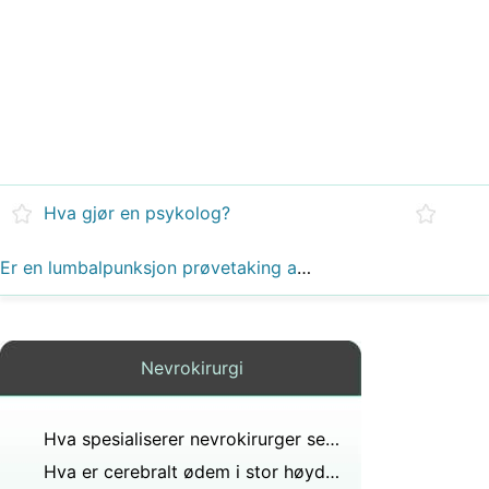
Hva gjør en psykolog?
Er en lumbalpunksjon prøvetaking av CSF oppnådd ved å sette inn en nål inn i epiduralområdet?
Nevrokirurgi
Hva spesialiserer nevrokirurger seg på?
Hva er cerebralt ødem i stor høyde?