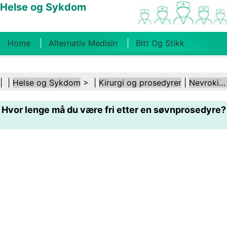
Helse og Sykdom
Home
Alternativ Medisin
Bitt Og Stikk
Kreft
Tilstander Og Behandlinger
Tannhelse
| |
Helse og Sykdom
> |
Kirurgi og prosedyrer
|
Nevrokirurgi
Kosthold Og Ernæring
Familiehelse
Hvor lenge må du være fri etter en søvnprosedyre?
Helsebransjen
Psykisk Helse
Folkehelse Og
Sikkerhet
Kirurgi Og Prosedyrer
Helse