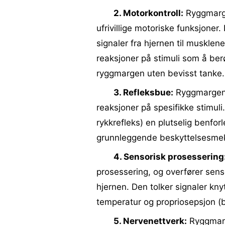
2. Motorkontroll:
Ryggmargen
ufrivillige motoriske funksjoner
signaler fra hjernen til musklen
reaksjoner på stimuli som å ber
ryggmargen uten bevisst tanke.
3. Refleksbue:
Ryggmargen le
reaksjoner på spesifikke stimuli
rykkrefleks) en plutselig benf
grunnleggende beskyttelsesme
4. Sensorisk prosessering
prosessering, og overfører senso
hjernen. Den tolker signaler kny
temperatur og propriosepsjon (
5. Nervenettverk:
Ryggmarge