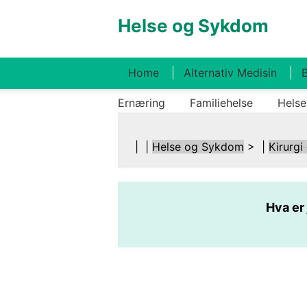
Helse og Sykdom
Home
Alternativ Medisin
B
Ernæring
Familiehelse
Helse
| |
Helse og Sykdom
> |
Kirurgi
Hva er