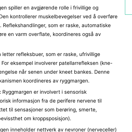
 spiller en avgjørende rolle i frivillige og
. Den kontrollerer muskelbevegelser ved å overføre
e. Reflekshandlinger, som er raske, automatiske
øre en varm overflate, koordineres også av
tter refleksbuer, som er raske, ufrivillige
. For eksempel involverer patellarrefleksen (kne-
orlengelse når senen under kneet bankes. Denne
kanismen koordineres av ryggmargen.
:
Ryggmargen er involvert i sensorisk
risk informasjon fra de perifere nervene til
ttet til sensasjoner som berøring, smerte,
bevissthet om kroppsposisjon).
n inneholder nettverk av nevroner (nerveceller)