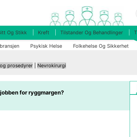
itt Og Stikk
Kreft
Tilstander Og Behandlinger
T
bransjen
Psykisk Helse
Folkehelse Og Sikkerhet
 og prosedyrer
|
Nevrokirurgi
 jobben for ryggmargen?