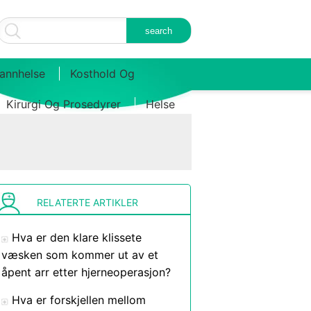
annhelse
Kosthold Og
Kirurgi Og Prosedyrer
Helse
RELATERTE ARTIKLER
Hva er den klare klissete
væsken som kommer ut av et
åpent arr etter hjerneoperasjon?
Hva er forskjellen mellom