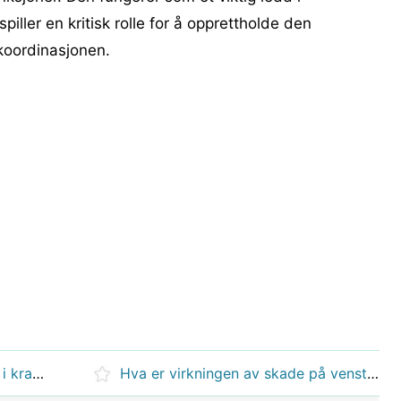
iller en kritisk rolle for å opprettholde den
koordinasjonen.
Hva er effekten av syre injisert i kraniehulen?
Hva er virkningen av skade på venstre frontalhode?