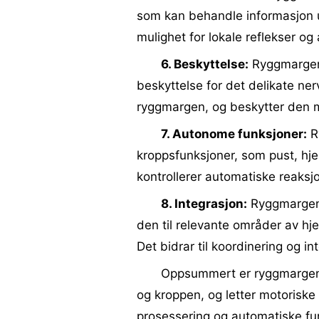
som kan behandle informasjon ua
mulighet for lokale reflekser og
6. Beskyttelse:
Ryggmargen e
beskyttelse for det delikate ner
ryggmargen, og beskytter den 
7. Autonome funksjoner:
Ry
kroppsfunksjoner, som pust, hje
kontrollerer automatiske reaksjo
8. Integrasjon:
Ryggmargen 
den til relevante områder av hj
Det bidrar til koordinering og in
Oppsummert er ryggmargen
og kroppen, og letter motoriske 
prosessering og automatiske fun