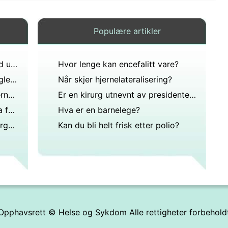
Populære artikler
Hvilke problemer vil oppstå ved ufullstendig lukking av foramen ovalis før fødselen?
Hvor lenge kan encefalitt vare?
Kirurgisk prosedyre bruker ryggleie?
Når skjer hjernelateralisering?
Hva skjer med organene og hjernen etter en obduksjon?
Er en kirurg utnevnt av presidenten i USA?
Hvilke forholdsregler må folk ta før de går inn i et MR-rom?
Hva er en barnelege?
Hva er informasjon om ryggmargen?
Kan du bli helt frisk etter polio?
Opphavsrett ©
Helse og Sykdom
Alle rettigheter forbehold