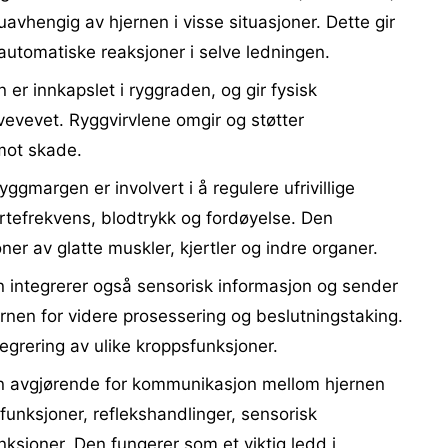
vhengig av hjernen i visse situasjoner. Dette gir
 automatiske reaksjoner i selve ledningen.
r innkapslet i ryggraden, og gir fysisk
vevevet. Ryggvirvlene omgir og støtter
mot skade.
ggmargen er involvert i å regulere ufrivillige
rtefrekvens, blodtrykk og fordøyelse. Den
ner av glatte muskler, kjertler og indre organer.
integrerer også sensorisk informasjon og sender
ernen for videre prosessering og beslutningstaking.
tegrering av ulike kroppsfunksjoner.
 avgjørende for kommunikasjon mellom hjernen
funksjoner, reflekshandlinger, sensorisk
ksjoner. Den fungerer som et viktig ledd i