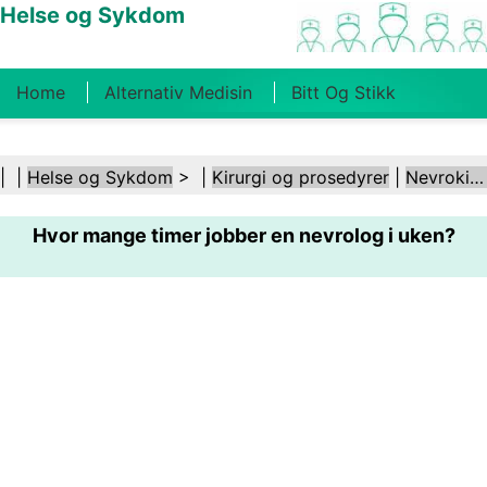
Helse og Sykdom
Home
Alternativ Medisin
Bitt Og Stikk
Kreft
Tilstander Og Behandlinger
Tannhelse
| |
Helse og Sykdom
> |
Kirurgi og prosedyrer
|
Nevrokirurgi
Kosthold Og Ernæring
Familiehelse
Hvor mange timer jobber en nevrolog i uken?
Helsebransjen
Psykisk Helse
Folkehelse Og
Sikkerhet
Kirurgi Og Prosedyrer
Helse