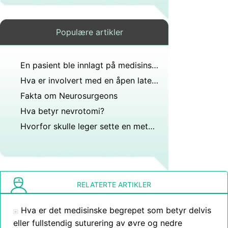
Populære artikler
En pasient ble innlagt på medisinsk kirurgisk enhet med et hjerneslag som påvirket motoriske nevroner i pyramidebanen. Dette tapet av frivillig bevegelse hans venstre side.?
Hva er involvert med en åpen lateral frigjøring?
Fakta om Neurosurgeons
Hva betyr nevrotomi?
Hvorfor skulle leger sette en metallplate i hodet?
RELATERTE ARTIKLER
Hva er det medisinske begrepet som betyr delvis
eller fullstendig suturering av øvre og nedre