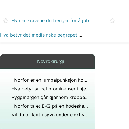
Hva er kravene du trenger for å jobbe på nevrologisk avdeling på et sykehus?
Hva betyr det medisinske begrepet hjernespesialist?
Nevrokirurgi
Hvorfor er en lumbalpunksjon kontraindisert hvis pasienten har hjerneabscess?
Hva betyr sulcal prominenser i hjernen til en 64-åring på en MR-rapport?
Ryggmargen går gjennom kroppen til hver ryggvirvel?
Hvorfor ta et EKG på en hodeskadepasient?
Vil du bli lagt i søvn under elektiv kirurgi?