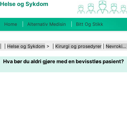
Helse og Sykdom
Home
Alternativ Medisin
Bitt Og Stikk
Kreft
Tilstander Og Behandlinger
Tannhelse
| |
Helse og Sykdom
> |
Kirurgi og prosedyrer
|
Nevrokirurgi
Kosthold Og Ernæring
Familiehelse
Hva bør du aldri gjøre med en bevisstløs pasient?
Helsebransjen
Psykisk Helse
Folkehelse Og
Sikkerhet
Kirurgi Og Prosedyrer
Helse