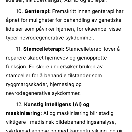
lidelser, inkludert angst, ADHD og epilepsi.
10.
Genterapi:
Fremskritt innen genterapi har
åpnet for muligheter for behandling av genetiske
lidelser som påvirker hjernen, for eksempel visse
typer nevrodegenerative sykdommer.
11.
Stamcelleterapi:
Stamcelleterapi lover å
reparere skadet hjernevev og gjenopprette
funksjon. Forskere undersøker bruken av
stamceller for å behandle tilstander som
ryggmargsskader, hjerneslag og
nevrodegenerative sykdommer.
12.
Kunstig intelligens (AI) og
maskinlæring:
AI og maskinlæring blir stadig
viktigere i medisinsk bildebehandlingsanalyse,
sykdomsdiagnose og medikamentutvikling, og gir