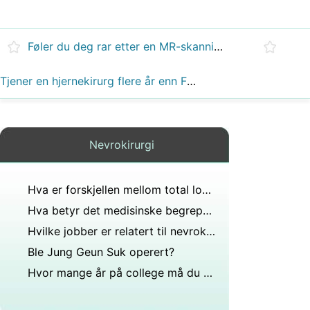
Føler du deg rar etter en MR-skanning?
Tjener en hjernekirurg flere år enn FBI-agenter?
Nevrokirurgi
Hva er forskjellen mellom total lobektomi og hemityreoidektomi?
Hva betyr det medisinske begrepet undersøkelse og behandling gjennom et artroskop?
Hvilke jobber er relatert til nevrokirurg?
Ble Jung Geun Suk operert?
Hvor mange år på college må du gjennom for å bli nevrokirurg?