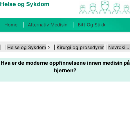
Helse og Sykdom
Home
Alternativ Medisin
Bitt Og Stikk
Kreft
Tilstander Og Behandlinger
Tannhelse
| |
Helse og Sykdom
> |
Kirurgi og prosedyrer
|
Nevrokirurgi
Kosthold Og Ernæring
Familiehelse
Hva er de moderne oppfinnelsene innen medisin på
Helsebransjen
Psykisk Helse
Folkehelse Og
hjernen?
Sikkerhet
Kirurgi Og Prosedyrer
Helse