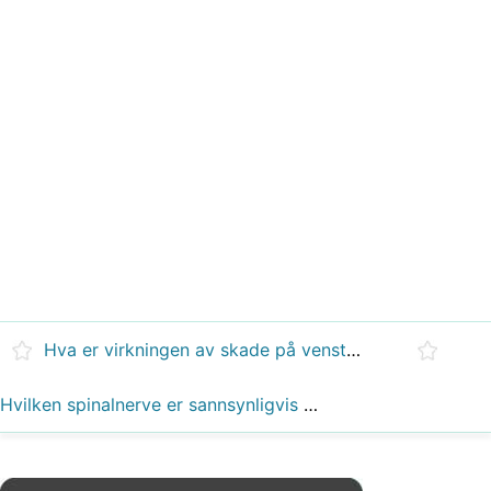
Hva er virkningen av skade på venstre frontalhode?
Hvilken spinalnerve er sannsynligvis skadet hvis du ser en pasient med stokkende gang?