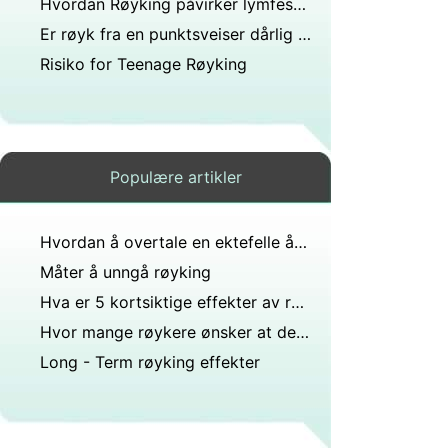
Hvordan Røyking påvirker lymfesystemet
Er røyk fra en punktsveiser dårlig for deg?
Risiko for Teenage Røyking
Populære artikler
Hvordan å overtale en ektefelle å Quit Smoking
Måter å unngå røyking
Hva er 5 kortsiktige effekter av røyking?
Hvor mange røykere ønsker at de begynner å røyke?
Long - Term røyking effekter