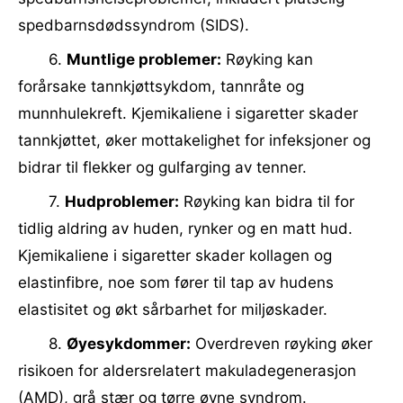
spedbarnsdødssyndrom (SIDS).
6.
Muntlige problemer:
Røyking kan
forårsake tannkjøttsykdom, tannråte og
munnhulekreft. Kjemikaliene i sigaretter skader
tannkjøttet, øker mottakelighet for infeksjoner og
bidrar til flekker og gulfarging av tenner.
7.
Hudproblemer:
Røyking kan bidra til for
tidlig aldring av huden, rynker og en matt hud.
Kjemikaliene i sigaretter skader kollagen og
elastinfibre, noe som fører til tap av hudens
elastisitet og økt sårbarhet for miljøskader.
8.
Øyesykdommer:
Overdreven røyking øker
risikoen for aldersrelatert makuladegenerasjon
(AMD), grå stær og tørre øyne syndrom.