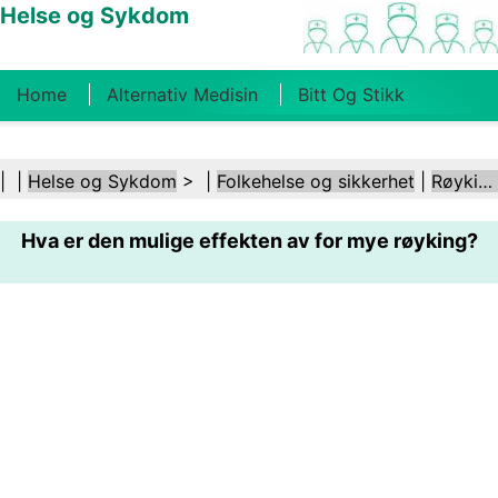
Helse og Sykdom
Home
Alternativ Medisin
Bitt Og Stikk
Kreft
Tilstander Og Behandlinger
Tannhelse
| |
Helse og Sykdom
> |
Folkehelse og sikkerhet
|
Røyking og tobakk
Kosthold Og Ernæring
Familiehelse
Hva er den mulige effekten av for mye røyking?
Helsebransjen
Psykisk Helse
Folkehelse Og
Sikkerhet
Kirurgi Og Prosedyrer
Helse