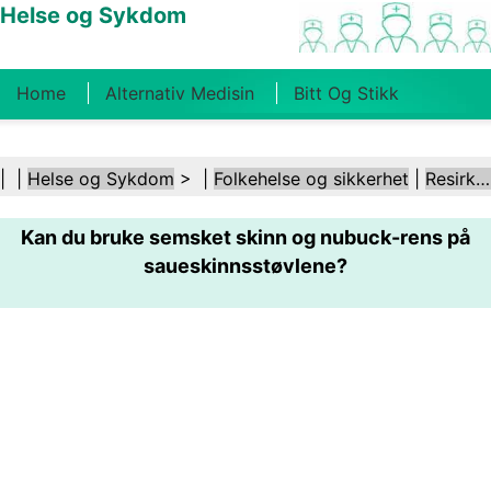
Helse og Sykdom
Home
Alternativ Medisin
Bitt Og Stikk
Kreft
Tilstander Og Behandlinger
Tannhelse
| |
Helse og Sykdom
> |
Folkehelse og sikkerhet
|
Resirkulering
Kosthold Og Ernæring
Familiehelse
Kan du bruke semsket skinn og nubuck-rens på
Helsebransjen
Psykisk Helse
Folkehelse Og
saueskinnsstøvlene?
Sikkerhet
Kirurgi Og Prosedyrer
Helse