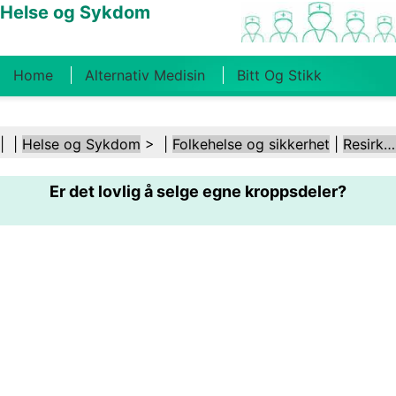
Helse og Sykdom
Home
Alternativ Medisin
Bitt Og Stikk
Kreft
Tilstander Og Behandlinger
Tannhelse
| |
Helse og Sykdom
> |
Folkehelse og sikkerhet
|
Resirkulering
Kosthold Og Ernæring
Familiehelse
Er det lovlig å selge egne kroppsdeler?
Helsebransjen
Psykisk Helse
Folkehelse Og
Sikkerhet
Kirurgi Og Prosedyrer
Helse