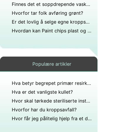
Finnes det et soppdrepende vaskemiddel som er trygt for fargede klær og i så fall hvor kan det kjøpes?
Hvorfor tar folk avføring grønt?
Er det lovlig å selge egne kroppsdeler?
Hvordan kan Paint chips plast og fibre analyseres ved hjelp av hvilken kromatografisk prosess?
Populære artikler
Hva betyr begrepet primær resirkulering?
Hva er det vanligste kullet?
Hvor skal tørkede steriliserte instrumentpakker oppbevares til de brukes?
Hvorfor har du kroppsavfall?
Hvor får jeg pålitelig hjelp fra et dyktig kontorrengjøringsfirma Kan noen foreslå et troverdig og rimelig?