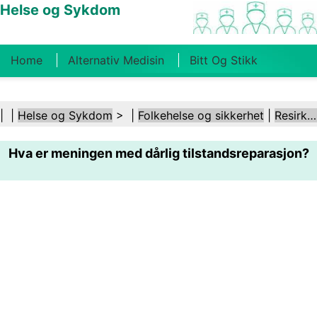
Helse og Sykdom
Home
Alternativ Medisin
Bitt Og Stikk
Kreft
Tilstander Og Behandlinger
Tannhelse
| |
Helse og Sykdom
> |
Folkehelse og sikkerhet
|
Resirkulering
Kosthold Og Ernæring
Familiehelse
Hva er meningen med dårlig tilstandsreparasjon?
Helsebransjen
Psykisk Helse
Folkehelse Og
Sikkerhet
Kirurgi Og Prosedyrer
Helse