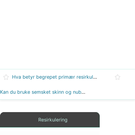
Hva betyr begrepet primær resirkulering?
Kan du bruke semsket skinn og nubuck-rens på saueskinnsstøvlene?
Resirkulering