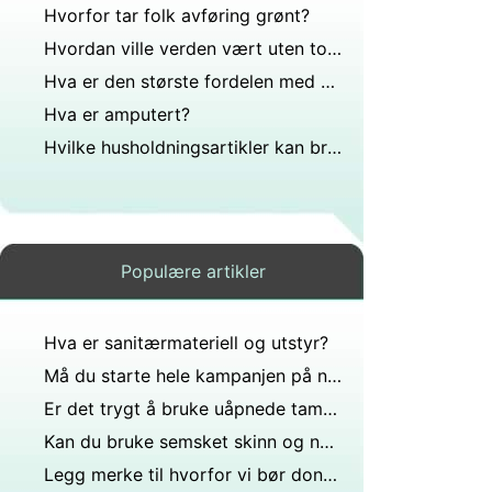
Hvorfor tar folk avføring grønt?
Hvordan ville verden vært uten toaletter?
Hva er den største fordelen med å bruke søppel til transport av offer?
Hva er amputert?
Hvilke husholdningsartikler kan brukes som en nødispose?
Populære artikler
Hva er sanitærmateriell og utstyr?
Må du starte hele kampanjen på nytt hvis den er skadet av spesielle infiserte eller kan kapittelet og fortsatt ikke få noe prestasjon i left 4 dead?
Er det trygt å bruke uåpnede tamponger fra år tilbake?
Kan du bruke semsket skinn og nubuck-rens på saueskinnsstøvlene?
Legg merke til hvorfor vi bør donere