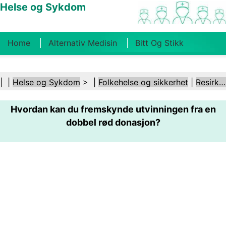
Helse og Sykdom
Home
Alternativ Medisin
Bitt Og Stikk
Kreft
Tilstander Og Behandlinger
Tannhelse
| |
Helse og Sykdom
> |
Folkehelse og sikkerhet
|
Resirkulering
Kosthold Og Ernæring
Familiehelse
Hvordan kan du fremskynde utvinningen fra en
Helsebransjen
Psykisk Helse
Folkehelse Og
dobbel rød donasjon?
Sikkerhet
Kirurgi Og Prosedyrer
Helse