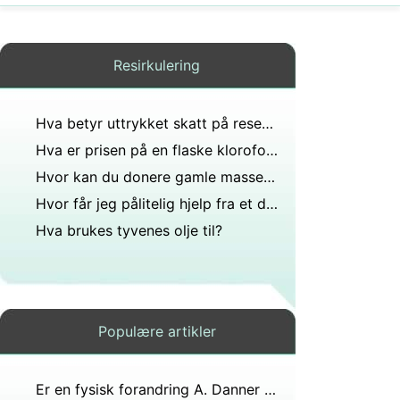
Resirkulering
Hva betyr uttrykket skatt på reservene dine?
Hva er prisen på en flaske kloroform?
Hvor kan du donere gamle massekort?
Hvor får jeg pålitelig hjelp fra et dyktig kontorrengjøringsfirma Kan noen foreslå et troverdig og rimelig?
Hva brukes tyvenes olje til?
Populære artikler
Er en fysisk forandring A. Danner blanding B. Brenning av ved C. Mat blir til avfall i tarmen D. Forvandling av fast natrium- og klorgassalt?