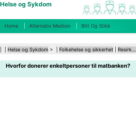
Helse og Sykdom
Home
Alternativ Medisin
Bitt Og Stikk
Kreft
Tilstander Og Behandlinger
Tannhelse
| |
Helse og Sykdom
> |
Folkehelse og sikkerhet
|
Resirkulering
Kosthold Og Ernæring
Familiehelse
Hvorfor donerer enkeltpersoner til matbanken?
Helsebransjen
Psykisk Helse
Folkehelse Og
Sikkerhet
Kirurgi Og Prosedyrer
Helse