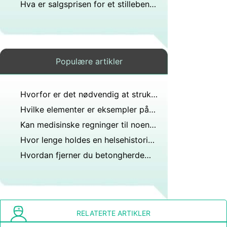
Hva er salgsprisen for et stillebenmaleri av den franske kunstneren Reynaud Levieux fra 1600-tallet?
Populære artikler
Hvorfor er det nødvendig at strukturerte avfallshåndteringsplaner implementeres og følges?
Hvilke elementer er eksempler på personlig identifiserbar informasjon som bør beskyttes?
Kan medisinske regninger til noen som er skadet på eiendommen din dekkes av huseierforsikring?
Hvor lenge holdes en helsehistorie i California. Dette spørsmålet er stilt referansen til å bli oppdatert årlig. Kan forrige år ødelegges?
Hvordan fjerner du betongherdemasse fra bilfinishen min?
RELATERTE ARTIKLER