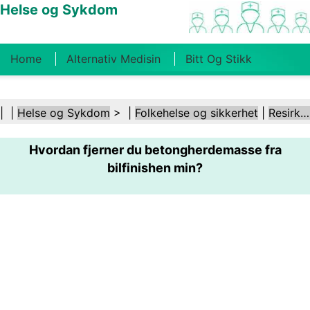
Helse og Sykdom
Home
Alternativ Medisin
Bitt Og Stikk
Kreft
Tilstander Og Behandlinger
Tannhelse
| |
Helse og Sykdom
> |
Folkehelse og sikkerhet
|
Resirkulering
Kosthold Og Ernæring
Familiehelse
Hvordan fjerner du betongherdemasse fra
Helsebransjen
Psykisk Helse
Folkehelse Og
bilfinishen min?
Sikkerhet
Kirurgi Og Prosedyrer
Helse