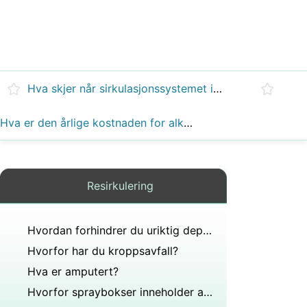
Hva skjer når sirkulasjonssystemet ikke kan transportere stoffet som trengs av kroppsceller og frakte avfall fra cellene?
Hva er den årlige kostnaden for alkoholrelaterte ulykker?
Resirkulering
Hvordan forhindrer du uriktig deponering av avfall?
Hvorfor har du kroppsavfall?
Hva er amputert?
Hvorfor spraybokser inneholder advarsel slik at vi ikke punkterer?