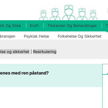
itt Og Stikk
Kreft
Tilstander Og Behandlinger
T
bransjen
Psykisk Helse
Folkehelse Og Sikkerhet
lse og sikkerhet
|
Resirkulering
enes med ren påstand?