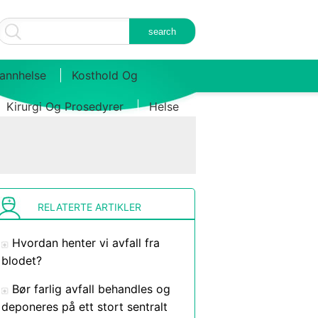
annhelse
Kosthold Og
Kirurgi Og Prosedyrer
Helse
RELATERTE ARTIKLER
Hvordan henter vi avfall fra
blodet?
Bør farlig avfall behandles og
deponeres på ett stort sentralt