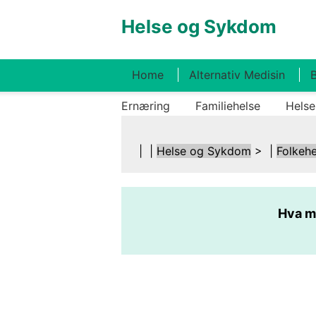
Helse og Sykdom
Home
Alternativ Medisin
B
Ernæring
Familiehelse
Helse
| |
Helse og Sykdom
> |
Folkehe
Hva m