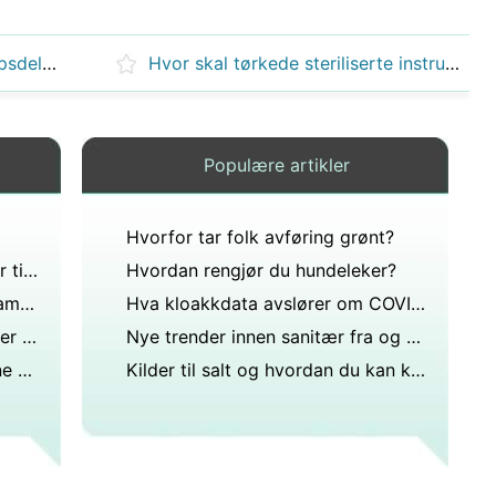
Er det lovlig å selge egne kroppsdeler?
Hvor skal tørkede steriliserte instrumentpakker oppbevares til de brukes?
Populære artikler
Hvorfor tar folk avføring grønt?
Hvorfor donerer enkeltpersoner til matbanken?
Hvordan rengjør du hundeleker?
Er det trygt å bruke uåpnede tamponger fra år tilbake?
Hva kloakkdata avslører om COVID og skolestart
Hvordan konserverte folk stoffer før du hadde kunstige konserveringsmidler?
Nye trender innen sanitær fra og med 2009?
Er kona ansvarlig for regningene hans til å forlate mannen?
Kilder til salt og hvordan du kan kutte ned