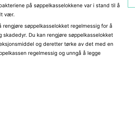
bakteriene på søppelkasselokkene var i stand til å
dt vær.
g å rengjøre søppelkasselokket regelmessig for å
og skadedyr. Du kan rengjøre søppelkasselokket
eksjonsmiddel og deretter tørke av det med en
øppelkassen regelmessig og unngå å legge