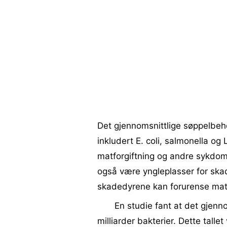
Det gjennomsnittlige søppelbehol
inkludert E. coli, salmonella og
matforgiftning og andre sykdomm
også være yngleplasser for skade
skadedyrene kan forurense ma
En studie fant at det gjenn
milliarder bakterier. Dette tall