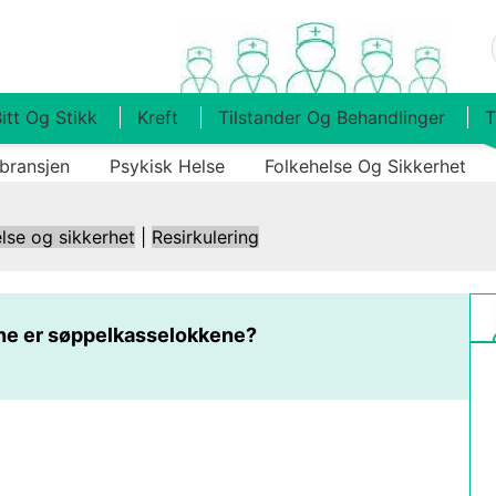
itt Og Stikk
Kreft
Tilstander Og Behandlinger
T
bransjen
Psykisk Helse
Folkehelse Og Sikkerhet
lse og sikkerhet
|
Resirkulering
ne er søppelkasselokkene?