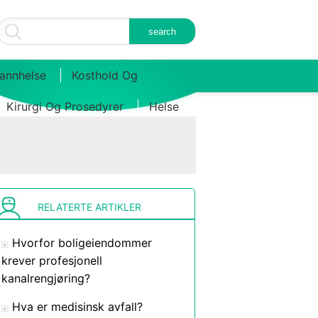
annhelse
Kosthold Og
Kirurgi Og Prosedyrer
Helse
RELATERTE ARTIKLER
Hvorfor boligeiendommer
krever profesjonell
kanalrengjøring?
Hva er medisinsk avfall?