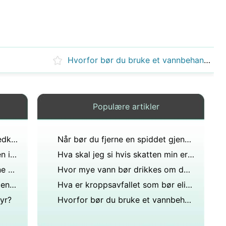
Hvorfor bør du bruke et vannbehandlingssystem for hele huset?
Populære artikler
Er kranvann det samme som nedkjølt vann?
Når bør du fjerne en spiddet gjenstand?
Hvor mye avfall kan endetarmen inneholde?
Hva skal jeg si hvis skatten min er en slyngepose?
Er kona ansvarlig for regningene hans til å forlate mannen?
Hvor mye vann bør drikkes om dagen?
Kan medisinske regninger til noen som er skadet på eiendommen din dekkes av huseierforsikring?
Hva er kroppsavfallet som bør elimineres?
tyr?
Hvorfor bør du bruke et vannbehandlingssystem for hele huset?