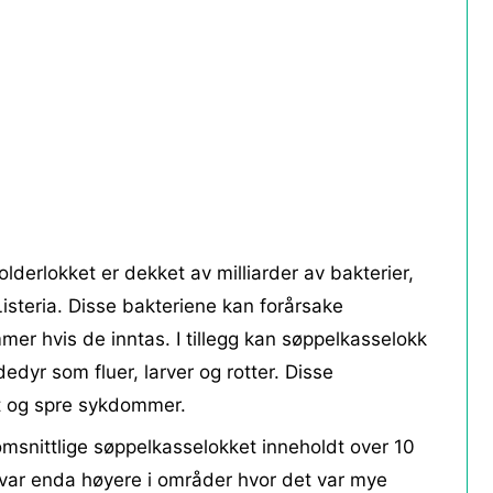
derlokket er dekket av milliarder av bakterier,
 Listeria. Disse bakteriene kan forårsake
er hvis de inntas. I tillegg kan søppelkasselokk
dyr som fluer, larver og rotter. Disse
t og spre sykdommer.
omsnittlige søppelkasselokket inneholdt over 10
et var enda høyere i områder hvor det var mye