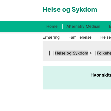
Helse og Sykdom
Home
Alternativ Medisin
B
Ernæring
Familiehelse
Helse
| |
Helse og Sykdom
> |
Folkehe
Hvor skit