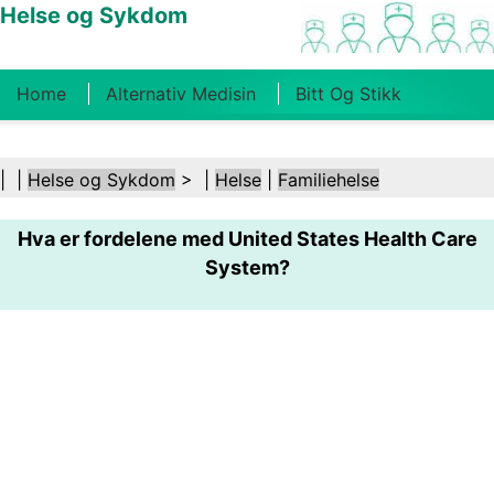
Helse og Sykdom
Home
Alternativ Medisin
Bitt Og Stikk
Kreft
Tilstander Og Behandlinger
Tannhelse
| |
Helse og Sykdom
> |
Helse
|
Familiehelse
Kosthold Og Ernæring
Familiehelse
Hva er fordelene med United States Health Care
Helsebransjen
Psykisk Helse
Folkehelse Og
System?
Sikkerhet
Kirurgi Og Prosedyrer
Helse