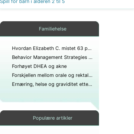
Spill for barn i alderen 2 til 5
Familiehelse
Hvordan Elizabeth C. mistet 63 pund etter å ha slått kreft til forkrøpet
Behavior Management Strategies for Children
Forhøyet DHEA og akne
Forskjellen mellom orale og rektale termometre
Ernæring, helse og graviditet etter alderen 40
Populære artikler