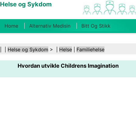
Helse og Sykdom
Home
Alternativ Medisin
Bitt Og Stikk
Kreft
Tilstander Og Behandlinger
Tannhelse
| |
Helse og Sykdom
> |
Helse
|
Familiehelse
Kosthold Og Ernæring
Familiehelse
Hvordan utvikle Childrens Imagination
Helsebransjen
Psykisk Helse
Folkehelse Og
Sikkerhet
Kirurgi Og Prosedyrer
Helse