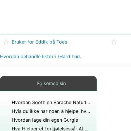
Bruker for Eddik på Toes
Hvordan behandle liktorn /Hard hud &Åreknuter Med Apple Cider Eddik
Folkemedisin
Hvordan Sooth en Earache Naturligvis
Hvis du ikke har noen å hjelpe, hvordan behandler du deg selv for hodelus?
Hvordan lage din egen Gurgle
Hva Hjelper et forkjølelsessår At Home