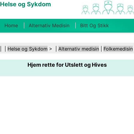
Helse og Sykdom
Home
Alternativ Medisin
Bitt Og Stikk
Kreft
Tilstander Og Behandlinger
Tannhelse
| |
Helse og Sykdom
> |
Alternativ medisin
|
Folkemedisin
Kosthold Og Ernæring
Familiehelse
Hjem rette for Utslett og Hives
Helsebransjen
Psykisk Helse
Folkehelse Og
Sikkerhet
Kirurgi Og Prosedyrer
Helse