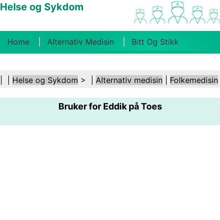
Helse og Sykdom
Home
Alternativ Medisin
Bitt Og Stikk
Kreft
Tilstander Og Behandlinger
Tannhelse
| |
Helse og Sykdom
> |
Alternativ medisin
|
Folkemedisin
Kosthold Og Ernæring
Familiehelse
Bruker for Eddik på Toes
Helsebransjen
Psykisk Helse
Folkehelse Og
Sikkerhet
Kirurgi Og Prosedyrer
Helse