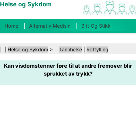
Helse og Sykdom
Home
Alternativ Medisin
Bitt Og Stikk
Kreft
Tilstander Og Behandlinger
Tannhelse
| |
Helse og Sykdom
> |
Tannhelse
|
Rotfylling
Kosthold Og Ernæring
Familiehelse
Kan visdomstenner føre til at andre fremover blir
Helsebransjen
Psykisk Helse
Folkehelse Og
sprukket av trykk?
Sikkerhet
Kirurgi Og Prosedyrer
Helse