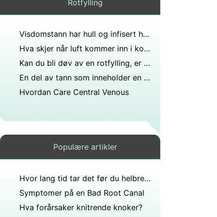
Rotfylling
Visdomstann har hull og infisert hvordan fikser du det?
Hva skjer når luft kommer inn i kontinuerlig blæreskylling?
Kan du bli døv av en rotfylling, er det nerve øret til tenner?
En del av tann som inneholder en rik forsyning nerver og blodårer?
Hvordan Care Central Venous
Populære artikler
Hvor lang tid tar det før du helbreder når mandlene og adenoidene dine er fjernet?
Symptomer på en Bad Root Canal
Hva forårsaker knitrende knoker?