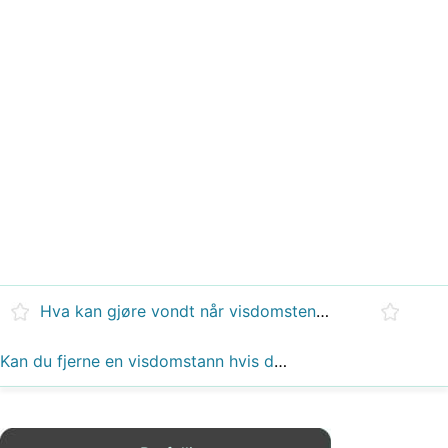
Hva kan gjøre vondt når visdomstennene dine kommer inn?
Kan du fjerne en visdomstann hvis den fortsatt er infisert?