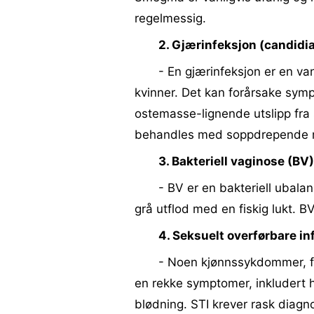
regelmessig.
2. Gjærinfeksjon (candidi
- En gjærinfeksjon er en v
kvinner. Det kan forårsake sympt
ostemasse-lignende utslipp fra 
behandles med soppdrepende m
3. Bakteriell vaginose (BV
- BV er en bakteriell ubalan
grå utflod med en fiskig lukt. B
4. Seksuelt overførbare in
- Noen kjønnssykdommer, f
en rekke symptomer, inkludert h
blødning. STI krever rask diagn