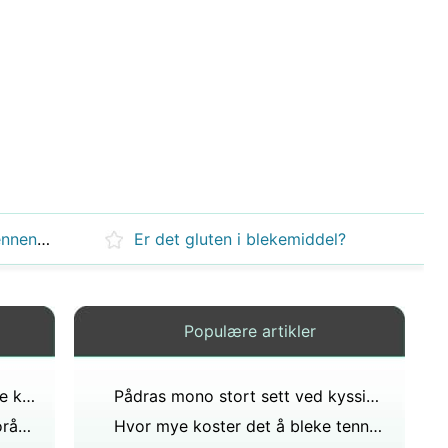
Er varmen dårlig når visdomstennene fjernes?
Er det gluten i blekemiddel?
Populære artikler
Hvorfor bruker de nederlandske kvinnene hvite hatter?
Pådras mono stort sett ved kyssing?
Hva om nummenhet i tungen forårsaket av novokain ikke forsvinner?
Hvor mye koster det å bleke tenner på en profesjonell måte?