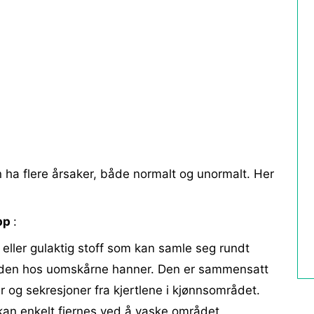
n ha flere årsaker, både normalt og unormalt. Her
ipp
:
t eller gulaktig stoff som kan samle seg rundt
uden hos uomskårne hanner. Den er sammensatt
er og sekresjoner fra kjertlene i kjønnsområdet.
kan enkelt fjernes ved å vaske området