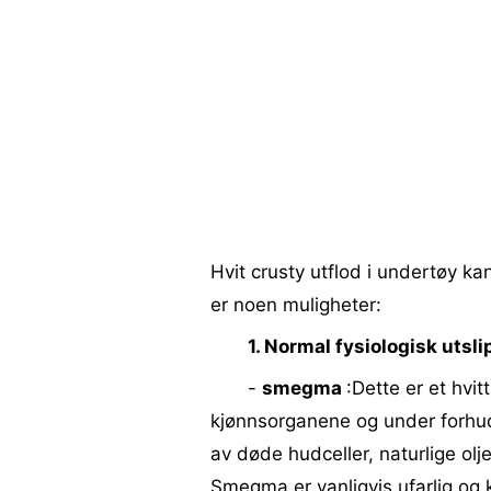
Hvit crusty utflod i undertøy ka
er noen muligheter:
1. Normal fysiologisk utsl
-
smegma
:Dette er et hvit
kjønnsorganene og under forh
av døde hudceller, naturlige olj
Smegma er vanligvis ufarlig og 