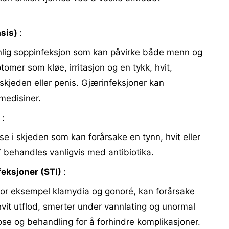
asis)
:
anlig soppinfeksjon som kan påvirke både menn og
omer som kløe, irritasjon og en tykk, hvit,
skjeden eller penis. Gjærinfeksjoner kan
edisiner.
)
:
se i skjeden som kan forårsake en tynn, hvit eller
V behandles vanligvis med antibiotika.
feksjoner (STI)
:
or eksempel klamydia og gonoré, kan forårsake
vit utflod, smerter under vannlating og unormal
ose og behandling for å forhindre komplikasjoner.