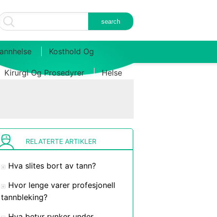
annhelse
Kosthold Og
Kirurgi Og Prosedyrer
Helse
RELATERTE ARTIKLER
Hva slites bort av tann?
Hvor lenge varer profesjonell
tannbleking?
Hva betyr rynker under