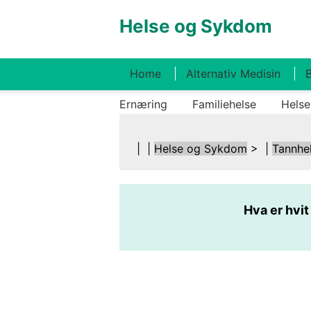
Helse og Sykdom
Home
Alternativ Medisin
B
Ernæring
Familiehelse
Helse
| |
Helse og Sykdom
> |
Tannhe
Hva er hvit