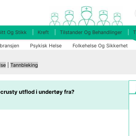
itt Og Stikk
Kreft
Tilstander Og Behandlinger
T
bransjen
Psykisk Helse
Folkehelse Og Sikkerhet
lse
|
Tannbleking
 crusty utflod i undertøy fra?