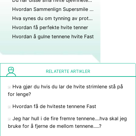
Du har disse små hvite ujevnhetene på innsiden av tannlegen på underleppen din fortalt at du er normal og at alle har dem. Men har fått eller i det minste lagt merke til alle en gang.
Hvordan Sammenlign Supersmile til GoSmile
Hva synes du om tynning av proteseplate og små hull?
Hvordan få perfekte hvite tenner
Hvordan å gulne tennene hvite Fast
RELATERTE ARTIKLER
Hva gjør du hvis du lar de hvite strimlene stå på
for lenge?
Hvordan få de hviteste tennene Fast
Jeg har hull i de fire fremre tennene....hva skal jeg
bruke for å fjerne de mellom tennene.....?