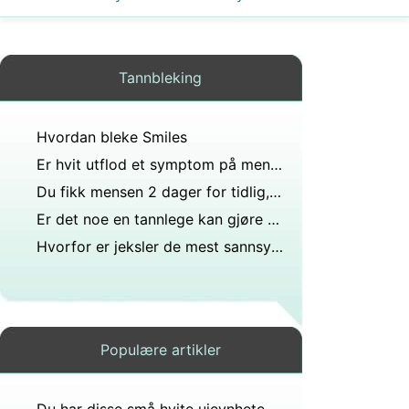
Tannbleking
Hvordan bleke Smiles
Er hvit utflod et symptom på mensen?
Du fikk mensen 2 dager for tidlig, men det er ingenting som vanlig en lysere rødfarge og har eggehvite konsistens til også med små blodpropper kan være implantasjonsblødning?
Er det noe en tannlege kan gjøre for å få de kritthvite flekkene av tennene dine?
Hvorfor er jeksler de mest sannsynlige tennene for å bli forfalt?
Populære artikler