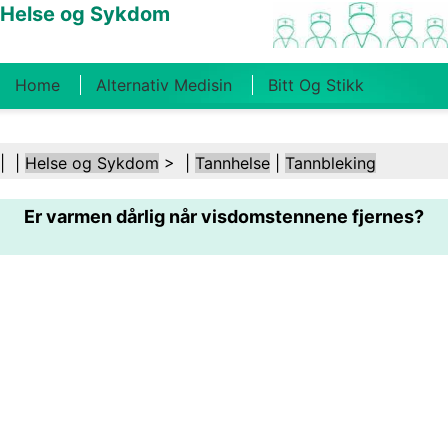
Helse og Sykdom
Home
Alternativ Medisin
Bitt Og Stikk
Kreft
Tilstander Og Behandlinger
Tannhelse
| |
Helse og Sykdom
> |
Tannhelse
|
Tannbleking
Kosthold Og Ernæring
Familiehelse
Er varmen dårlig når visdomstennene fjernes?
Helsebransjen
Psykisk Helse
Folkehelse Og
Sikkerhet
Kirurgi Og Prosedyrer
Helse