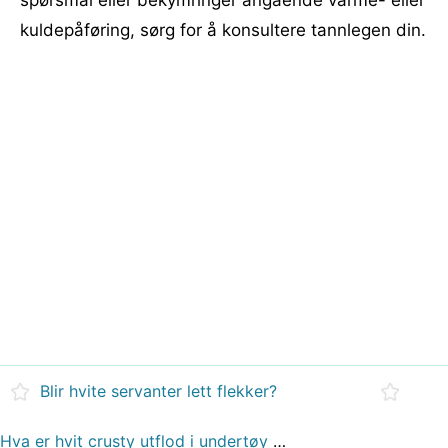
spørsmål eller bekymringer angående varme- eller
kuldepåføring, sørg for å konsultere tannlegen din.
Blir hvite servanter lett flekker?
Hva er hvit crusty utflod i undertøy fra?