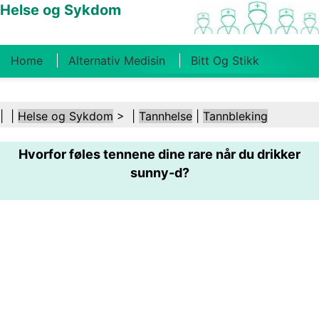
Helse og Sykdom
Home
Alternativ Medisin
Bitt Og Stikk
Kreft
Tilstander Og Behandlinger
Tannhelse
| |
Helse og Sykdom
> |
Tannhelse
|
Tannbleking
Kosthold Og Ernæring
Familiehelse
Hvorfor føles tennene dine rare når du drikker
Helsebransjen
Psykisk Helse
Folkehelse Og
sunny-d?
Sikkerhet
Kirurgi Og Prosedyrer
Helse