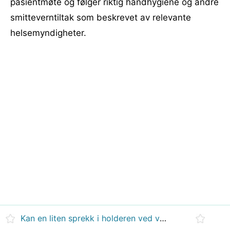
pasientmøte og følger riktig håndhygiene og andre
smitteverntiltak som beskrevet av relevante
helsemyndigheter.
Kan en liten sprekk i holderen ved venstre molar forskyve tennene dine?