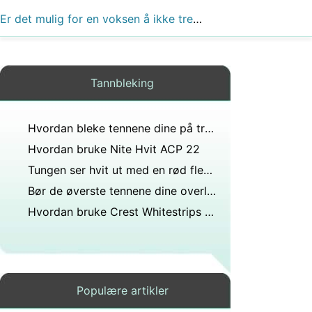
Er det mulig for en voksen å ikke trenge noen visdomstenner fjernet hvis de aldri har vokst i eller truet veksten av andre tenner?
Tannbleking
Hvordan bleke tennene dine på tre dager
Hvordan bruke Nite Hvit ACP 22
Tungen ser hvit ut med en rød flekk og liten splitt i midten, hva kan årsaken være?
Bør de øverste tennene dine overlappe bunnen litt?
Hvordan bruke Crest Whitestrips Professional
Populære artikler