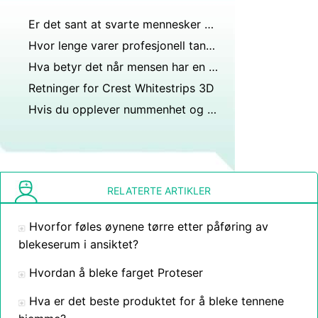
Er det sant at svarte mennesker med o blodtype er halvt hvite?
Hvor lenge varer profesjonell tannbleking?
Hva betyr det når mensen har en hvit væske?
Retninger for Crest Whitestrips 3D
Hvis du opplever nummenhet og hevelse på kinnet etter en molar ekstraksjon, når vil tykkelsen forsvinne før neste tannlegebesøk?
RELATERTE ARTIKLER
Hvorfor føles øynene tørre etter påføring av
blekeserum i ansiktet?
Hvordan å bleke farget Proteser
Hva er det beste produktet for å bleke tennene