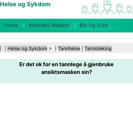
Helse og Sykdom
Home
Alternativ Medisin
Bitt Og Stikk
Kreft
Tilstander Og Behandlinger
Tannhelse
| |
Helse og Sykdom
> |
Tannhelse
|
Tannbleking
Kosthold Og Ernæring
Familiehelse
Er det ok for en tannlege å gjenbruke
Helsebransjen
Psykisk Helse
Folkehelse Og
ansiktsmasken sin?
Sikkerhet
Kirurgi Og Prosedyrer
Helse