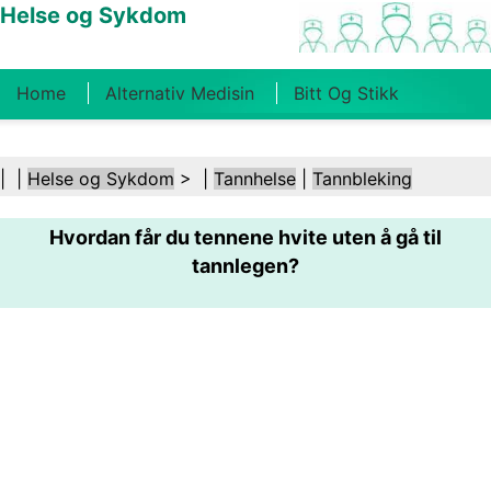
Helse og Sykdom
Home
Alternativ Medisin
Bitt Og Stikk
Kreft
Tilstander Og Behandlinger
Tannhelse
| |
Helse og Sykdom
> |
Tannhelse
|
Tannbleking
Kosthold Og Ernæring
Familiehelse
Hvordan får du tennene hvite uten å gå til
Helsebransjen
Psykisk Helse
Folkehelse Og
tannlegen?
Sikkerhet
Kirurgi Og Prosedyrer
Helse