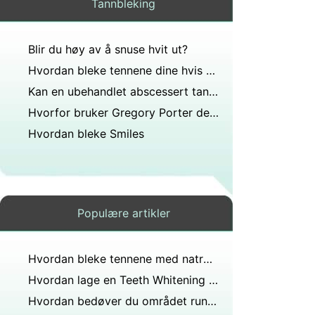
Tannbleking
Blir du høy av å snuse hvit ut?
Hvordan bleke tennene dine hvis noen er Fake
Kan en ubehandlet abscessert tann føre til at det hvite i øynene blir gult og huden ser gul ut?
Hvorfor bruker Gregory Porter den hatten?
Hvordan bleke Smiles
Populære artikler
Hvordan bleke tennene med natron og peroxide
Hvordan lage en Teeth Whitening skuffen ut av en munn vakt
Hvordan bedøver du området rundt tann før injeksjon?