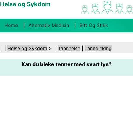
Helse og Sykdom
Home
Alternativ Medisin
Bitt Og Stikk
Kreft
Tilstander Og Behandlinger
Tannhelse
| |
Helse og Sykdom
> |
Tannhelse
|
Tannbleking
Kosthold Og Ernæring
Familiehelse
Kan du bleke tenner med svart lys?
Helsebransjen
Psykisk Helse
Folkehelse Og
Sikkerhet
Kirurgi Og Prosedyrer
Helse