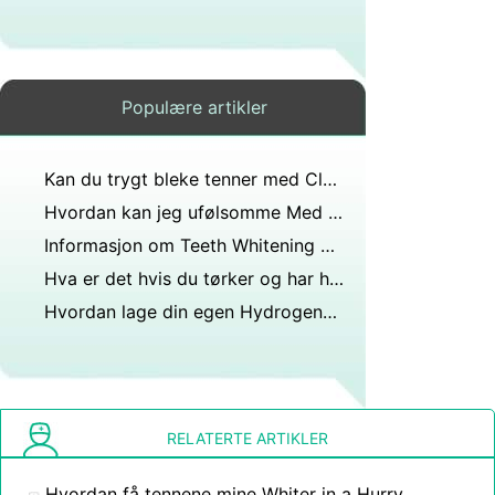
Populære artikler
Kan du trygt bleke tenner med Clorox?
Hvordan kan jeg ufølsomme Med Gel Sprøyter
Informasjon om Teeth Whitening Products
Hva er det hvis du tørker og har hvite ting røde blødninger?
Hvordan lage din egen Hydrogenperoksid Teeth Gel hjemme
RELATERTE ARTIKLER
Hvordan få tennene mine Whiter in a Hurry