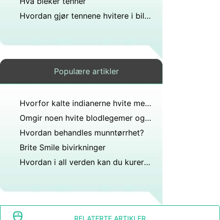
Hva bleker tenner
Hvordan gjør tennene hvitere i bilder
Populære artikler
Hvorfor kalte indianerne hvite menn gule øyne?
Omgir noen hvite blodlegemer og svelger hele bakterier?
Hvordan behandles munntørrhet?
Brite Smile bivirkninger
Hvordan i all verden kan du kurere nummenhet etter å ha dratt ut visdomstenner?
RELATERTE ARTIKLER