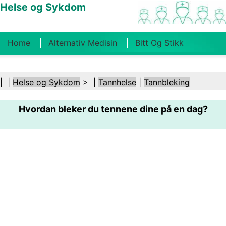
Helse og Sykdom
Home
Alternativ Medisin
Bitt Og Stikk
Kreft
Tilstander Og Behandlinger
Tannhelse
| |
Helse og Sykdom
> |
Tannhelse
|
Tannbleking
Kosthold Og Ernæring
Familiehelse
Hvordan bleker du tennene dine på en dag?
Helsebransjen
Psykisk Helse
Folkehelse Og
Sikkerhet
Kirurgi Og Prosedyrer
Helse