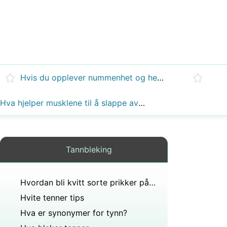
Hvis du opplever nummenhet og hevelse på kinnet etter en molar ekstraksjon, når vil tykkelsen forsvinne før neste tannlegebesøk?
Hva hjelper musklene til å slappe av etter sammentrekning og tannemaljen holder på kalsium?
Tannbleking
Hvordan bli kvitt sorte prikker på falske tenner
Hvite tenner tips
Hva er synonymer for tynn?