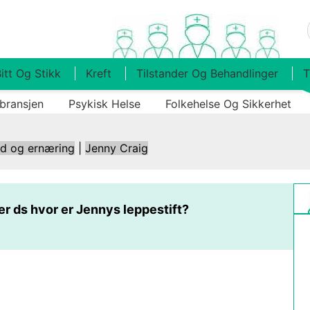
itt Og Stikk
Kreft
Tilstander Og Behandlinger
T
bransjen
Psykisk Helse
Folkehelse Og Sikkerhet
ld og ernæring
|
Jenny Craig
r ds hvor er Jennys leppestift?