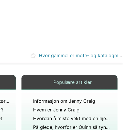
Hvor gammel er mote- og katalogmodellen Bethany Nagy?
Populære artikler
Hva er Sierra McCormick BH-størrelse?
Informasjon om Jenny Craig
r?
Hvem er Jenny Craig
et
Hvordan å miste vekt med en hjemmelaget Jenny Craig eller Nutrisystem Diet
På glede, hvorfor er Quinn så tynn hvis hun er gravid?