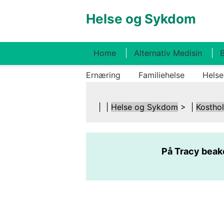
Helse og Sykdom
Home
Alternativ Medisin
B
Ernæring
Familiehelse
Helse
| |
Helse og Sykdom
> |
Kostho
På Tracy beake