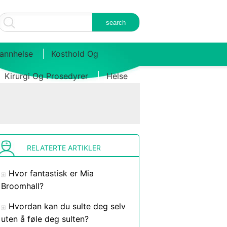
annhelse
Kosthold Og
Kirurgi Og Prosedyrer
Helse
RELATERTE ARTIKLER
Hvor fantastisk er Mia
Broomhall?
Hvordan kan du sulte deg selv
uten å føle deg sulten?