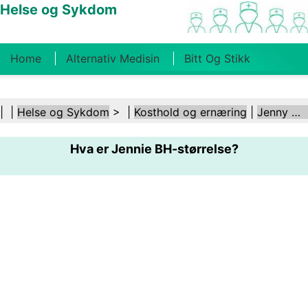
Helse og Sykdom
Home
Alternativ Medisin
Bitt Og Stikk
Kreft
Tilstander Og Behandlinger
Tannhelse
| |
Helse og Sykdom
> |
Kosthold og ernæring
|
Jenny Craig
Kosthold Og Ernæring
Familiehelse
Hva er Jennie BH-størrelse?
Helsebransjen
Psykisk Helse
Folkehelse Og
Sikkerhet
Kirurgi Og Prosedyrer
Helse