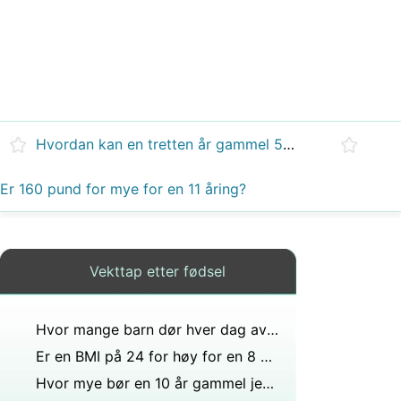
Hvordan kan en tretten år gammel 5 fot 7 stein 11 gutt få six pack?
Er 160 pund for mye for en 11 åring?
Vekttap etter fødsel
Hvor mange barn dør hver dag av underernæring?
Er en BMI på 24 for høy for en 8 år gammel jente?
Hvor mye bør en 10 år gammel jente veie i kilo?