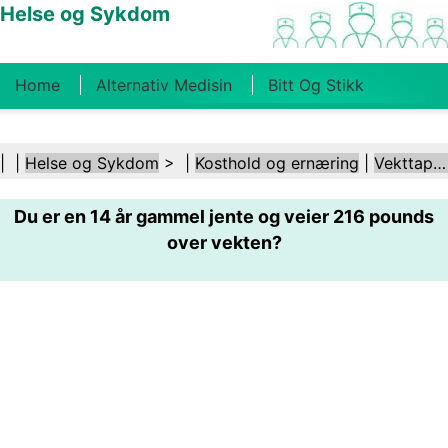
Helse og Sykdom
Home
Alternativ Medisin
Bitt Og Stikk
Kreft
Tilstander Og Behandlinger
Tannhelse
| |
Helse og Sykdom
> |
Kosthold og ernæring
|
Vekttap etter fødsel
Kosthold Og Ernæring
Familiehelse
Du er en 14 år gammel jente og veier 216 pounds
Helsebransjen
Psykisk Helse
Folkehelse Og
over vekten?
Sikkerhet
Kirurgi Og Prosedyrer
Helse