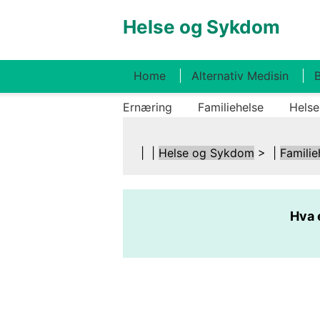
Helse og Sykdom
Home
Alternativ Medisin
B
Ernæring
Familiehelse
Helse
| |
Helse og Sykdom
> |
Familie
Hva 