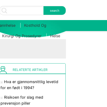
annhelse
Kosthold Og
Kirurgi Og Prosedyrer
Helse
RELATERTE ARTIKLER
Hva er gjennomsnittlig levetid
for en født i 1994?
Risikoen for slag med
prevensjon piller