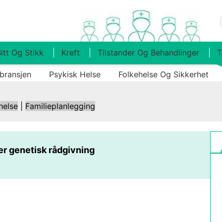
itt Og Stikk
Kreft
Tilstander Og Behandlinger
T
bransjen
Psykisk Helse
Folkehelse Og Sikkerhet
helse
|
Familieplanlegging
er genetisk rådgivning