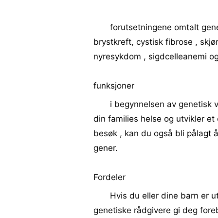
forutsetningene omtalt gene
brystkreft, cystisk fibrose , sk
nyresykdom , sigdcelleanemi o
funksjoner
i begynnelsen av genetisk ve
din families helse og utvikler e
besøk , kan du også bli pålagt å
gener.
Fordeler
Hvis du eller dine barn er u
genetiske rådgivere gi deg foreb