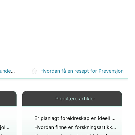
Hvordan trene & Gå ned i vekt under graviditeten
Hvordan få en resept for Prevensjon
Populære artikler
Er planlagt foreldreskap en ideell organisasjon?
Hvordan virker en forstørret skjoldbrusk påvirke fruktbarheten ?
Hvordan finne en forskningsartikkel om morskap