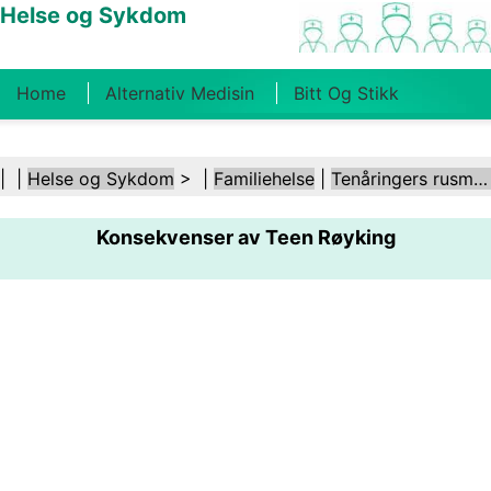
Helse og Sykdom
Home
Alternativ Medisin
Bitt Og Stikk
Kreft
Tilstander Og Behandlinger
Tannhelse
| |
Helse og Sykdom
> |
Familiehelse
|
Tenåringers rusmisbruk
Kosthold Og Ernæring
Familiehelse
Konsekvenser av Teen Røyking
Helsebransjen
Psykisk Helse
Folkehelse Og
Sikkerhet
Kirurgi Og Prosedyrer
Helse