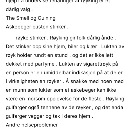
hjelp i å undervise tenåringer at røyking er et
dårlig valg .
The Smell og Gulning
Askebeger pusten stinker .
røyke stinker . Røyking gir folk dårlig ånde .
Det stinker opp sine hjem, biler og klær . Lukten av
røyk holder rundt en stund , og det er ikke lett
dekket med parfyme . Lukten av sigarettrøyk på
en person er en umiddelbar indikasjon på at de er
i virkeligheten en røyker . Å snakke med noen med
en munn som lukter som et askebeger kan ikke
være en morsom opplevelse for de fleste . Røyking
gulfarger også tennene av de røyker , og det enda
gulfarger vegger og tak i deres hjem .
Andre helseproblemer