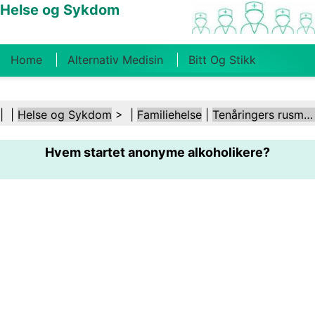
Helse og Sykdom
Home
Alternativ Medisin
Bitt Og Stikk
Kreft
Tilstander Og Behandlinger
Tannhelse
| |
Helse og Sykdom
> |
Familiehelse
|
Tenåringers rusmisbruk
Kosthold Og Ernæring
Familiehelse
Hvem startet anonyme alkoholikere?
Helsebransjen
Psykisk Helse
Folkehelse Og
Sikkerhet
Kirurgi Og Prosedyrer
Helse