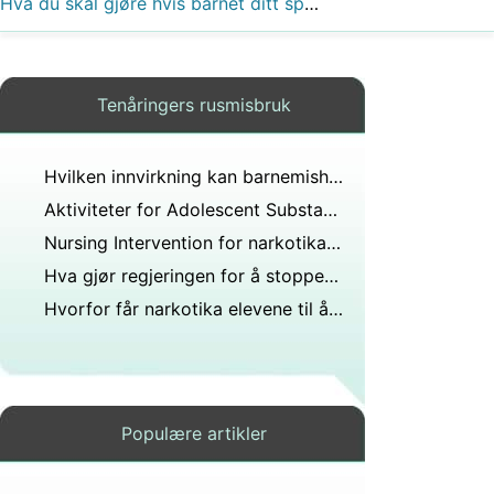
Hva du skal gjøre hvis barnet ditt spiser en spiselig marihuana
Tenåringers rusmisbruk
Hvilken innvirkning kan barnemishandling ha på en person med borderline personlighetsforstyrrelse?
Aktiviteter for Adolescent Substance Abuse Grupper
Nursing Intervention for narkotika og alkohol hos ungdom
Hva gjør regjeringen for å stoppe overstadig drikking av tenåringer?
Hvorfor får narkotika elevene til å trekke seg sammen?
Populære artikler