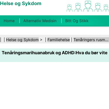
Helse og Sykdom
Home
Alternativ Medisin
Bitt Og Stikk
Kreft
Tilstander Og Behandlinger
Tannhelse
| |
Helse og Sykdom
> |
Familiehelse
|
Tenåringers rusmisbruk
Kosthold Og Ernæring
Familiehelse
Tenåringsmarihuanabruk og ADHD:Hva du bør vite
Helsebransjen
Psykisk Helse
Folkehelse Og
Sikkerhet
Kirurgi Og Prosedyrer
Helse