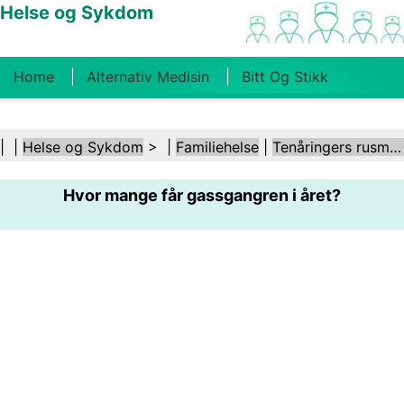
Helse og Sykdom
Home
Alternativ Medisin
Bitt Og Stikk
Kreft
Tilstander Og Behandlinger
Tannhelse
| |
Helse og Sykdom
> |
Familiehelse
|
Tenåringers rusmisbruk
Kosthold Og Ernæring
Familiehelse
Hvor mange får gassgangren i året?
Helsebransjen
Psykisk Helse
Folkehelse Og
Sikkerhet
Kirurgi Og Prosedyrer
Helse