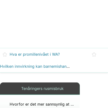
Hva er promillenivået i WA?
Hvilken innvirkning kan barnemishandling ha på en person med borderline personlighetsforstyrrelse?
Tenåringers rusmisbruk
Hvorfor er det mer sannsynlig at ungdom får anfall av blindtarmbetennelse enn voksne?