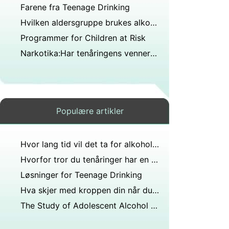
Farene fra Teenage Drinking
Hvilken aldersgruppe brukes alkohol mest av?
Programmer for Children at Risk
Narkotika:Har tenåringens venner en dårlig innflytelse?
Populære artikler
Hvor lang tid vil det ta for alkohol å forlate kroppen med 3 års ofte bruk?
Hvorfor tror du tenåringer har en tendens til å overvurdere mengden drikking som foregår blant jevnaldrende?
Løsninger for Teenage Drinking
Hva skjer med kroppen din når du drikker alkohol over lengre tid?
The Study of Adolescent Alcohol Abuse Relapse Prevention