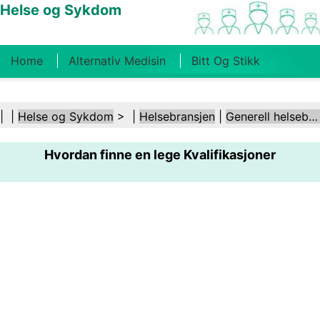
Helse og Sykdom
Home
Alternativ Medisin
Bitt Og Stikk
Kreft
Tilstander Og Behandlinger
Tannhelse
| |
Helse og Sykdom
> |
Helsebransjen
|
Generell helsebransje
Kosthold Og Ernæring
Familiehelse
Hvordan finne en lege Kvalifikasjoner
Helsebransjen
Psykisk Helse
Folkehelse Og
Sikkerhet
Kirurgi Og Prosedyrer
Helse