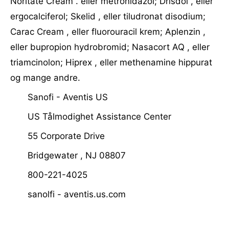
Noritate Cream . eller metronidazol; Drisdol , eller
ergocalciferol; Skelid , eller tiludronat disodium;
Carac Cream , eller fluorouracil krem; Aplenzin ,
eller bupropion hydrobromid; Nasacort AQ , eller
triamcinolon; Hiprex , eller methenamine hippurat
og mange andre.
Sanofi - Aventis US
US Tålmodighet Assistance Center
55 Corporate Drive
Bridgewater , NJ 08807
800-221-4025
sanolfi - aventis.us.com