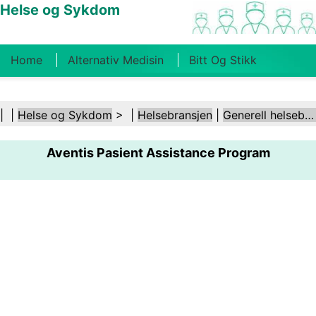
Helse og Sykdom
Home
Alternativ Medisin
Bitt Og Stikk
Kreft
Tilstander Og Behandlinger
Tannhelse
| |
Helse og Sykdom
> |
Helsebransjen
|
Generell helsebransje
Kosthold Og Ernæring
Familiehelse
Aventis Pasient Assistance Program
Helsebransjen
Psykisk Helse
Folkehelse Og
Sikkerhet
Kirurgi Og Prosedyrer
Helse