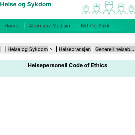
Helse og Sykdom
Home
Alternativ Medisin
Bitt Og Stikk
Kreft
Tilstander Og Behandlinger
Tannhelse
| |
Helse og Sykdom
> |
Helsebransjen
|
Generell helsebransje
Kosthold Og Ernæring
Familiehelse
Helsepersonell Code of Ethics
Helsebransjen
Psykisk Helse
Folkehelse Og
Sikkerhet
Kirurgi Og Prosedyrer
Helse