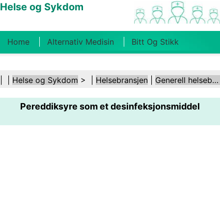
Helse og Sykdom
Home
Alternativ Medisin
Bitt Og Stikk
Kreft
Tilstander Og Behandlinger
Tannhelse
| |
Helse og Sykdom
> |
Helsebransjen
|
Generell helsebransje
Kosthold Og Ernæring
Familiehelse
Pereddiksyre som et desinfeksjonsmiddel
Helsebransjen
Psykisk Helse
Folkehelse Og
Sikkerhet
Kirurgi Og Prosedyrer
Helse