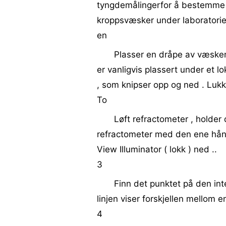
tyngdemålingerfor å bestemme 
kroppsvæsker under laboratoriet
en
Plasser en dråpe av væsken
er vanligvis plassert under et lo
, som knipser opp og ned . Lukk 
To
Løft refractometer , holder 
refractometer med den ene hån
View Illuminator ( lokk ) ned ..
3
Finn det punktet på den inte
linjen viser forskjellen mellom 
4