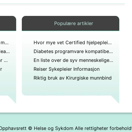
Populære artikler
Nuclear Technology &Moderne medisin
Hvor mye vet Certified hjelpepleiere Gjør
Hva er rollen til Occupational Health Sykepleier
Diabetes programvare kompatibel med One Touch Ultra II
Hvor stor andel av spørsmål har du for å få rett til å passere NCLEX
En liste over de syv menneskelige følelser
r
Reiser Sykepleier Informasjon
Riktig bruk av Kirurgiske munnbind
Opphavsrett ©
Helse og Sykdom
Alle rettigheter forbehold