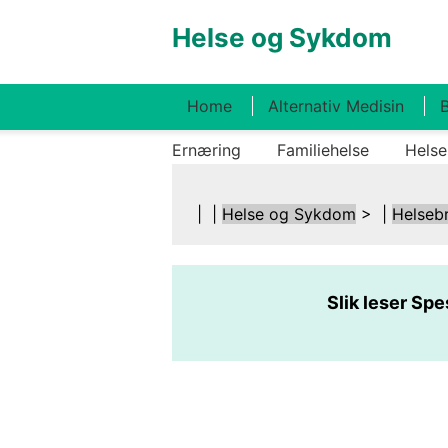
Helse og Sykdom
Home
Alternativ Medisin
B
Ernæring
Familiehelse
Helse
| |
Helse og Sykdom
> |
Helseb
Slik leser Sp