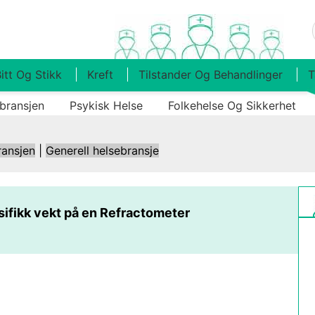
itt Og Stikk
Kreft
Tilstander Og Behandlinger
T
bransjen
Psykisk Helse
Folkehelse Og Sikkerhet
ransjen
|
Generell helsebransje
esifikk vekt på en Refractometer