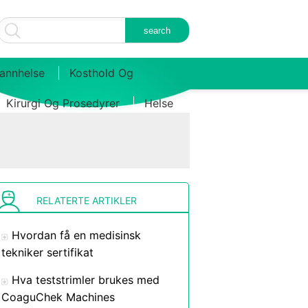
annhelse
Kosthold Og
Kirurgi Og Prosedyrer
Helse
RELATERTE ARTIKLER
Hvordan få en medisinsk
tekniker sertifikat
Hva teststrimler brukes med
CoaguChek Machines