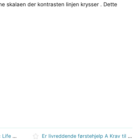
 skalaen der kontrasten linjen krysser . Dette
Hva er forskjellen mellom Basic Life Support &HLR
Er livreddende førstehjelp A Krav til helsepersonell