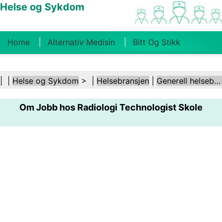
Helse og Sykdom
Home
Alternativ Medisin
Bitt Og Stikk
Kreft
Tilstander Og Behandlinger
Tannhelse
| |
Helse og Sykdom
> |
Helsebransjen
|
Generell helsebransje
Kosthold Og Ernæring
Familiehelse
Om Jobb hos Radiologi Technologist Skole
Helsebransjen
Psykisk Helse
Folkehelse Og
Sikkerhet
Kirurgi Og Prosedyrer
Helse