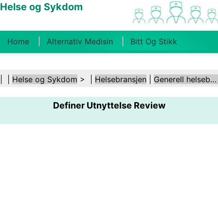
Helse og Sykdom
Home
Alternativ Medisin
Bitt Og Stikk
Kreft
Tilstander Og Behandlinger
Tannhelse
| |
Helse og Sykdom
> |
Helsebransjen
|
Generell helsebransje
Kosthold Og Ernæring
Familiehelse
Definer Utnyttelse Review
Helsebransjen
Psykisk Helse
Folkehelse Og
Sikkerhet
Kirurgi Og Prosedyrer
Helse