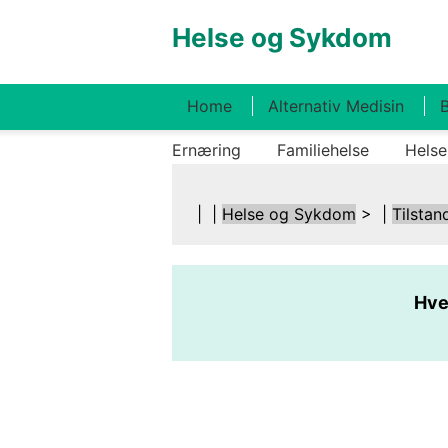
Helse og Sykdom
Home
Alternativ Medisin
B
Ernæring
Familiehelse
Helse
| |
Helse og Sykdom
> |
Tilstan
Hve