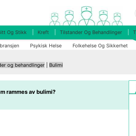
itt Og Stikk
Kreft
Tilstander Og Behandlinger
T
bransjen
Psykisk Helse
Folkehelse Og Sikkerhet
der og behandlinger
|
Bulimi
m rammes av bulimi?