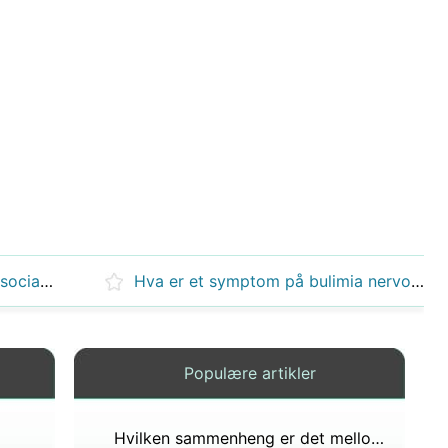
I følge American Psychiatric Association, hvilken bingeing -atferd må en pasientutstilling før diagnose av bulimi kan gjøres?
Hva er et symptom på bulimia nervosa som involverer oppkast?
Populære artikler
Hvilken sammenheng er det mellom bulimi og dopamin?