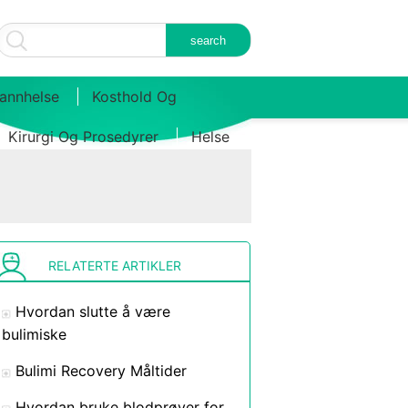
annhelse
Kosthold Og
Kirurgi Og Prosedyrer
Helse
RELATERTE ARTIKLER
Hvordan slutte å være
bulimiske
Bulimi Recovery Måltider
Hvordan bruke blodprøver for