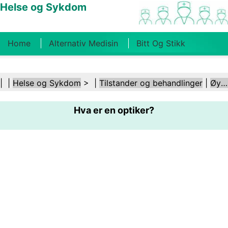
Helse og Sykdom
Home
Alternativ Medisin
Bitt Og Stikk
Kreft
Tilstander Og Behandlinger
Tannhelse
| |
Helse og Sykdom
> |
Tilstander og behandlinger
|
Øye- og synsforstyrrelser
Kosthold Og Ernæring
Familiehelse
Hva er en optiker?
Helsebransjen
Psykisk Helse
Folkehelse Og
Sikkerhet
Kirurgi Og Prosedyrer
Helse