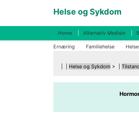
Helse og Sykdom
Home
Alternativ Medisin
B
Ernæring
Familiehelse
Helse
| |
Helse og Sykdom
> |
Tilstan
Hormon