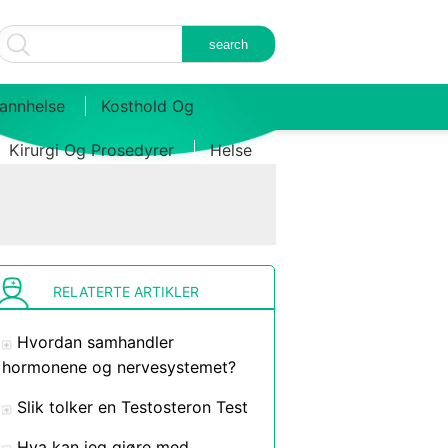
annhelse
Kosthold Og
Kirurgi Og Prosedyrer
Helse
RELATERTE ARTIKLER
Hvordan samhandler
hormonene og nervesystemet?
Slik tolker en Testosteron Test
Hva kan jeg gjøre med