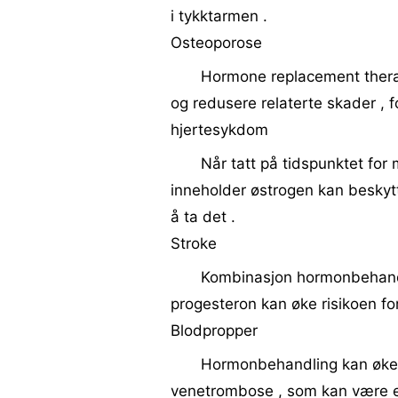
i tykktarmen .
Osteoporose
Hormone replacement therap
og redusere relaterte skader , f
hjertesykdom
Når tatt på tidspunktet f
inneholder østrogen kan beskytt
å ta det .
Stroke
Kombinasjon hormonbehand
progesteron kan øke risikoen for
Blodpropper
Hormonbehandling kan øke r
venetrombose , som kan være et 