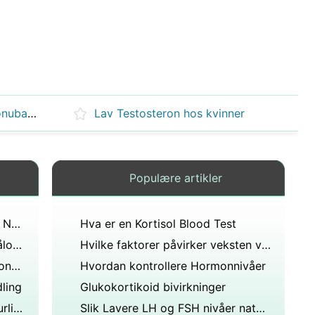
Problemer forårsaket av hormonubalanse
Lav Testosteron hos kvinner
Populære artikler
13 og har hatt mensen en gang Nå tegn til start, men det er klart Er dette normalt?
Hva er en Kortisol Blood Test
Hva skjer når et hormon når målorganet eller cellen?
Hvilke faktorer påvirker veksten ved siden av hormon?
Er immunologi studiet av hormoner og endokrine organer?
Hvordan kontrollere Hormonnivåer
ling
Glukokortikoid bivirkninger
symptomer og Lettelse for naturlig lav Østrogen
Slik Lavere LH og FSH nivåer naturlig