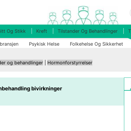
itt Og Stikk
Kreft
Tilstander Og Behandlinger
T
bransjen
Psykisk Helse
Folkehelse Og Sikkerhet
der og behandlinger
|
Hormonforstyrrelser
behandling bivirkninger