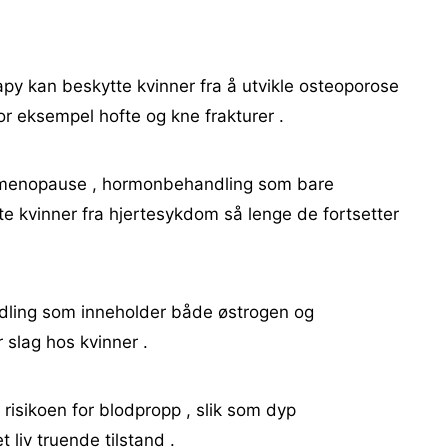
y kan beskytte kvinner fra å utvikle osteoporose
or eksempel hofte og kne frakturer .
or menopause , hormonbehandling som bare
e kvinner fra hjertesykdom så lenge de fortsetter
ling som inneholder både østrogen og
 slag hos kvinner .
isikoen for blodpropp , slik som dyp
liv truende tilstand .