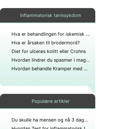
Inflammatorisk tarmsykdom
Hva er behandlingen for iskemisk kolitt
Hva er årsaken til brodermord?
Diet for ulcerøs kolitt eller Crohns
Hvordan lindrer du spasmer i mage-tarmkanalen?
Hvordan behandle Kramper med diaré og rektalblødning
Populære artikler
Du skulle ha mensen og nå 3 dager forsinket har du vært hoven hele måneden oppblåst syk til mage veldig vonde smerter i underlivet?
Hvordan Test for inflammatorisk tarmsykdom